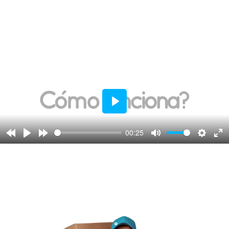
P
l
00:25
a
y