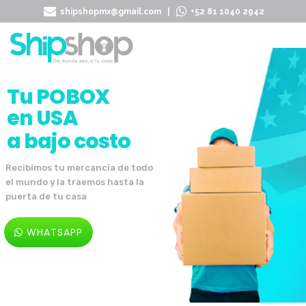
shipshopmx@gmail.com
|
+52 81 1040 2942
Tu POBOX
en USA
a bajo costo
Recibimos tu mercancía de todo
el mundo y la traemos hasta la
puerta de tu casa
WHATSAPP